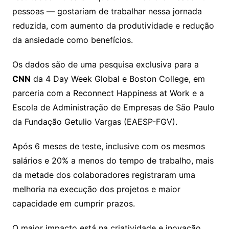
k
p
a
g
g
c
M
s
pessoas — gostariam de trabalhar nessa jornada
s
e
e
o
ai
reduzida, com aumento da produtividade e redução
sr
m
l
da ansiedade como benefícios.
o
Os dados são de uma pesquisa exclusiva para a
o
CNN
da 4 Day Week Global e Boston College, em
m
parceria com a Reconnect Happiness at Work e a
Escola de Administração de Empresas de São Paulo
da Fundação Getulio Vargas (EAESP-FGV).
Após 6 meses de teste, inclusive com os mesmos
salários e 20% a menos do tempo de trabalho, mais
da metade dos colaboradores registraram uma
melhoria na execução dos projetos e maior
capacidade em cumprir prazos.
O maior impacto está na criatividade e inovação,