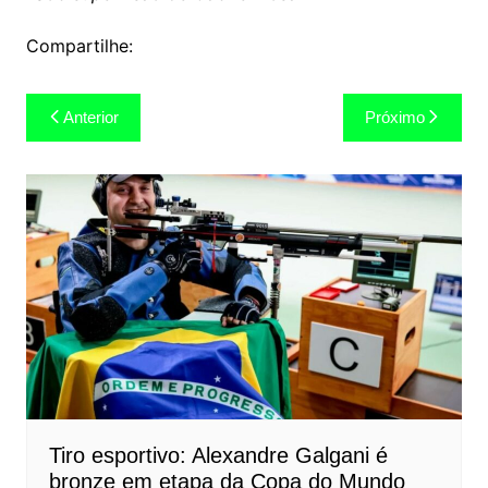
Compartilhe:
Navegação
Anterior
Próximo
de
Post
Tiro esportivo: Alexandre Galgani é
bronze em etapa da Copa do Mundo