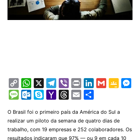
C
W
X
T
Vi
Pr
Li
G
G
M
o
h
el
b
in
n
m
o
e
M
O
S
Y
T
E
S
p
at
e
er
t
k
ai
o
s
e
ut
k
a
hr
m
h
y
s
gr
e
l
gl
s
s
lo
y
h
e
ai
ar
O Brasil foi o primeiro país da América do Sul a
Li
A
a
dI
e
e
realizar um piloto da semana de quatro dias de
s
o
p
o
a
l
e
trabalho, com 19 empresas e 252 colaboradores. Os
n
p
m
n
Cl
n
a
k.
e
o
d
resultados indicaram que 97% — ou 9 em cada 10