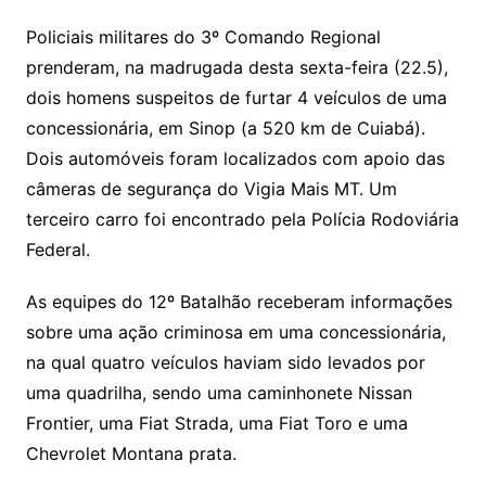
n
p
m
n
Cl
n
a
k.
e
o
d
k
p
a
g
Policiais militares do 3º Comando Regional
g
c
M
s
prenderam, na madrugada desta sexta-feira (22.5),
s
e
e
o
ai
dois homens suspeitos de furtar 4 veículos de uma
sr
m
l
concessionária, em Sinop (a 520 km de Cuiabá).
o
Dois automóveis foram localizados com apoio das
o
câmeras de segurança do Vigia Mais MT. Um
m
terceiro carro foi encontrado pela Polícia Rodoviária
Federal.
As equipes do 12º Batalhão receberam informações
sobre uma ação criminosa em uma concessionária,
na qual quatro veículos haviam sido levados por
uma quadrilha, sendo uma caminhonete Nissan
Frontier, uma Fiat Strada, uma Fiat Toro e uma
Chevrolet Montana prata.