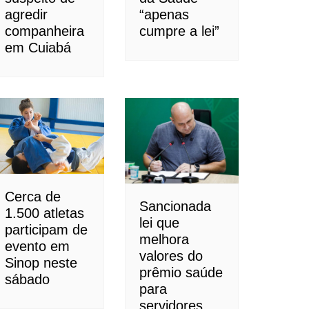
agredir
“apenas
companheira
cumpre a lei”
em Cuiabá
Cerca de
Sancionada
1.500 atletas
lei que
participam de
melhora
evento em
valores do
Sinop neste
prêmio saúde
sábado
para
servidores