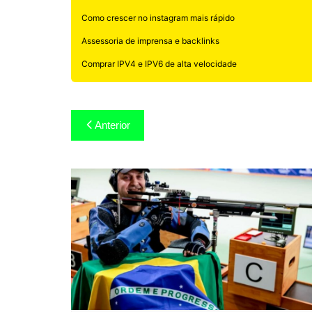
Como crescer no instagram mais rápido
Assessoria de imprensa e backlinks
Comprar IPV4 e IPV6 de alta velocidade
Navegação
Anterior
de
Post