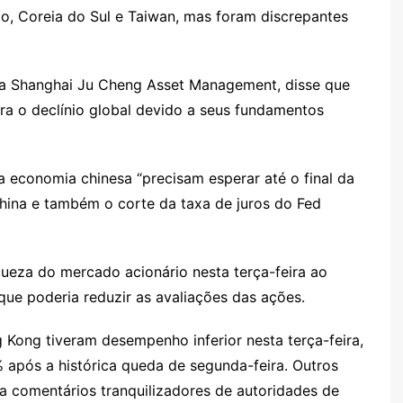
a
g
e
o
ai
ão, Coreia do Sul e Taiwan, mas foram discrepantes
s
er
m
l
sr
 da Shanghai Ju Cheng Asset Management, disse que
o
ra o declínio global devido a seus fundamentos
o
m
a economia chinesa “precisam esperar até o final da
ina e também o corte da taxa de juros do Fed
queza do mercado acionário nesta terça-feira ao
ue poderia reduzir as avaliações das ações.
 Kong tiveram desempenho inferior nesta terça-feira,
após a histórica queda de segunda-feira. Outros
 comentários tranquilizadores de autoridades de