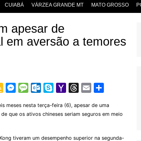
CUIABÁ
VÁRZEA GRANDE MT
MATO GROSSO
P
m apesar de
al em aversão a temores
G
M
M
O
S
Y
T
E
S
o
e
e
ut
k
a
hr
m
h
o
s
s
lo
y
h
e
ai
ar
is meses nesta terça-feira (6), apesar de uma
s de que os ativos chineses seriam seguros em meio
gl
s
s
o
p
o
a
l
e
e
e
a
k.
e
o
d
Cl
n
g
c
M
s
 Kong tiveram um desempenho superior na segunda-