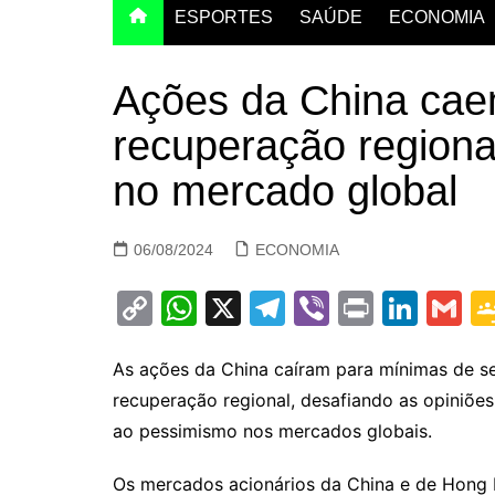
ESPORTES
SAÚDE
ECONOMIA
Ações da China cae
recuperação region
no mercado global
06/08/2024
ECONOMIA
C
W
X
T
Vi
Pr
Li
G
o
h
el
b
in
n
m
p
at
e
er
t
k
ai
As ações da China caíram para mínimas de se
recuperação regional, desafiando as opiniõe
y
s
gr
e
l
ao pessimismo nos mercados globais.
Li
A
a
dI
n
p
m
n
Os mercados acionários da China e de Hong