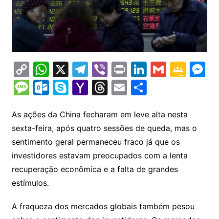
C
W
X
T
Vi
Pr
Li
G
G
M
o
h
el
b
in
n
m
o
e
M
O
S
Y
T
E
S
p
at
e
er
t
k
ai
o
s
e
ut
k
a
hr
m
h
y
s
gr
e
l
gl
s
s
lo
y
h
e
ai
ar
As ações da China fecharam em leve alta nesta
Li
A
a
dI
e
e
sexta-feira, após quatro sessões de queda, mas o
s
o
p
o
a
l
e
sentimento geral permaneceu fraco já que os
n
p
m
n
Cl
n
a
k.
e
o
d
investidores estavam preocupados com a lenta
k
p
a
g
g
c
M
s
recuperação econômica e a falta de grandes
s
e
e
o
ai
estímulos.
sr
m
l
o
A fraqueza dos mercados globais também pesou