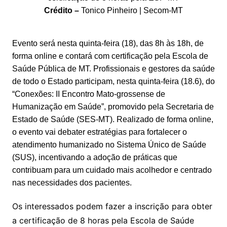
n
p
m
n
Cl
n
a
k.
e
o
d
Crédito –
Tonico Pinheiro | Secom-MT
k
p
a
g
g
c
M
s
s
e
e
o
ai
Evento será nesta quinta-feira (18), das 8h às 18h, de
sr
m
l
forma online e contará com certificação pela Escola de
Saúde Pública de MT. Profissionais e gestores da saúde
o
de todo o Estado participam, nesta quinta-feira (18.6), do
o
“Conexões: II Encontro Mato-grossense de
m
Humanização em Saúde”, promovido pela Secretaria de
Estado de Saúde (SES-MT). Realizado de forma online,
o evento vai debater estratégias para fortalecer o
atendimento humanizado no Sistema Único de Saúde
(SUS), incentivando a adoção de práticas que
contribuam para um cuidado mais acolhedor e centrado
nas necessidades dos pacientes.
Os interessados podem fazer a inscrição para obter
a certificação de 8 horas pela Escola de Saúde