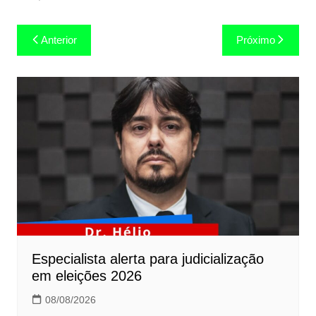
Navegação
Anterior
Próximo
de
Post
Especialista alerta para judicialização
em eleições 2026
08/08/2026