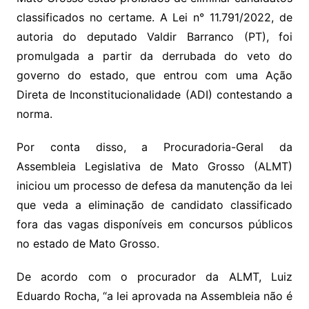
Li
A
a
dI
e
e
s
o
p
o
a
l
e
classificados no certame. A Lei n° 11.791/2022, de
n
p
m
n
Cl
n
a
k.
e
o
d
autoria do deputado Valdir Barranco (PT), foi
k
p
a
g
g
c
M
s
promulgada a partir da derrubada do veto do
s
e
e
o
ai
governo do estado, que entrou com uma Ação
sr
m
l
Direta de Inconstitucionalidade (ADI) contestando a
o
norma.
o
Por conta disso, a Procuradoria-Geral da
m
Assembleia Legislativa de Mato Grosso (ALMT)
iniciou um processo de defesa da manutenção da lei
que veda a eliminação de candidato classificado
fora das vagas disponíveis em concursos públicos
no estado de Mato Grosso.
De acordo com o procurador da ALMT, Luiz
Eduardo Rocha, “a lei aprovada na Assembleia não é