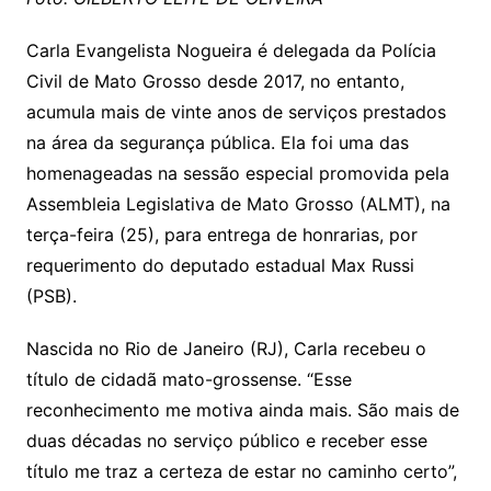
k
p
a
g
g
c
M
s
s
e
Carla Evangelista Nogueira é delegada da Polícia
e
o
ai
Civil de Mato Grosso desde 2017, no entanto,
sr
m
l
acumula mais de vinte anos de serviços prestados
o
na área da segurança pública. Ela foi uma das
o
homenageadas na sessão especial promovida pela
m
Assembleia Legislativa de Mato Grosso (ALMT), na
terça-feira (25), para entrega de honrarias, por
requerimento do deputado estadual Max Russi
(PSB).
Nascida no Rio de Janeiro (RJ), Carla recebeu o
título de cidadã mato-grossense. “Esse
reconhecimento me motiva ainda mais. São mais de
duas décadas no serviço público e receber esse
título me traz a certeza de estar no caminho certo”,