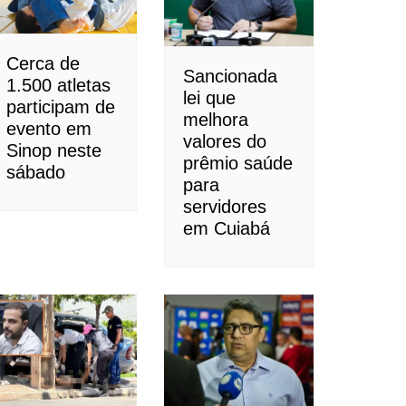
Cerca de
Sancionada
1.500 atletas
lei que
participam de
melhora
evento em
valores do
Sinop neste
prêmio saúde
sábado
para
servidores
em Cuiabá