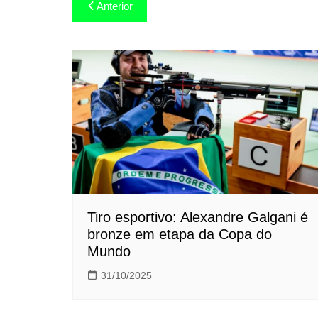
Navegação
Anterior
de
Post
Tiro esportivo: Alexandre Galgani é
bronze em etapa da Copa do
Mundo
31/10/2025