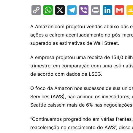
C
W
X
T
Vi
Pr
Li
G
o
h
el
b
in
n
m
p
at
e
er
t
k
ai
A Amazon.com projetou vendas abaixo das est
ações a caírem acentuadamente no pós-merc
y
s
gr
e
l
superado as estimativas de Wall Street.
Li
A
a
dI
n
p
m
n
A empresa projetou uma receita de 154,0 bilh
k
p
trimestre, em comparação com uma estimativa
de acordo com dados da LSEG.
O foco da Amazon nos sucessos de sua uni
Services (AWS), não animou os investidores
Seattle caíssem mais de 6% nas negociações 
“Continuamos progredindo em várias frentes,
reaceleração no crescimento do AWS”, diss