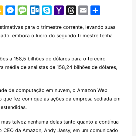
G
M
M
O
S
Y
T
E
S
o
e
e
ut
k
a
hr
m
h
o
s
s
lo
y
h
e
ai
ar
imativas para o trimestre corrente, levando suas
ado, embora o lucro do segundo trimestre tenha
gl
s
s
o
p
o
a
l
e
e
e
a
k.
e
o
d
Cl
n
g
c
M
s
ões a 158,5 bilhões de dólares para o terceiro
a
g
e
o
ai
 média de analistas de 158,24 bilhões de dólares,
s
er
m
l
sr
dade de computação em nuvem, o Amazon Web
o
, o que fez com que as ações da empresa sediada em
o
estendidas.
m
 mas talvez nenhuma delas tanto quanto a contínua
e o CEO da Amazon, Andy Jassy, em um comunicado