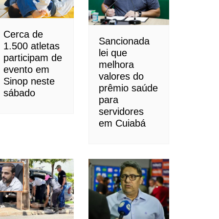
Cerca de
Sancionada
1.500 atletas
lei que
participam de
melhora
evento em
valores do
Sinop neste
prêmio saúde
sábado
para
servidores
em Cuiabá