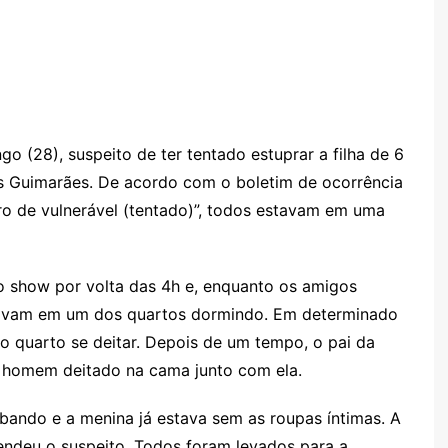
o
s
s
lo
y
h
e
ai
ar
gl
s
s
o
p
o
a
l
e
e
e
a
k.
e
o
d
Cl
n
g
c
M
s
a
g
e
o
ai
 (28), suspeito de ter tentado estuprar a filha de 6
s
er
m
l
 Guimarães. De acordo com o boletim de ocorrência
sr
ro de vulnerável (tentado)”, todos estavam em uma
o
o
 show por volta das 4h e, enquanto os amigos
m
stavam em um dos quartos dormindo. Em determinado
o quarto se deitar. Depois de um tempo, o pai da
 o homem deitado na cama junto com ela.
ando e a menina já estava sem as roupas íntimas. A
prendeu o suspeito. Todos foram levados para a