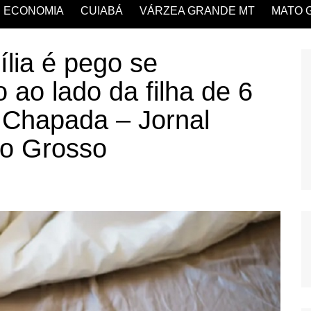
ECONOMIA
CUIABÁ
VÁRZEA GRANDE MT
MATO 
ília é pego se
 ao lado da filha de 6
Chapada – Jornal
o Grosso