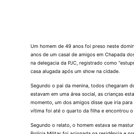
p
at
e
er
t
k
ai
y
s
gr
e
l
Li
A
a
dI
n
p
m
n
k
p
Um homem de 49 anos foi preso neste domingo
anos de um casal de amigos em Chapada dos
na delegacia da PJC, registrado como “estup
casa alugada após um show na cidade.
Segundo o pai da menina, todos chegaram do
estavam em uma área social, as crianças e
momento, um dos amigos disse que iria para 
vítima foi até o quarto da filha e encontrou
Segundo o relato, o homem estava se masturb
Polícia Militar foi acionada na residência e 