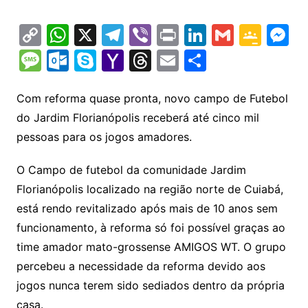
C
W
X
T
Vi
Pr
Li
G
G
M
o
h
el
b
in
n
m
o
e
M
O
S
Y
T
E
S
p
at
e
er
t
k
ai
o
s
e
ut
k
a
hr
m
h
y
s
gr
e
l
gl
s
s
lo
y
h
e
ai
ar
Com reforma quase pronta, novo campo de Futebol
Li
A
a
dI
e
e
do Jardim Florianópolis receberá até cinco mil
s
o
p
o
a
l
e
pessoas para os jogos amadores.
n
p
m
n
Cl
n
a
k.
e
o
d
k
p
a
g
g
c
M
s
O Campo de futebol da comunidade Jardim
s
e
e
o
ai
Florianópolis localizado na região norte de Cuiabá,
sr
m
l
está rendo revitalizado após mais de 10 anos sem
o
funcionamento, à reforma só foi possível graças ao
time amador mato-grossense AMIGOS WT. O grupo
o
percebeu a necessidade da reforma devido aos
m
jogos nunca terem sido sediados dentro da própria
casa.