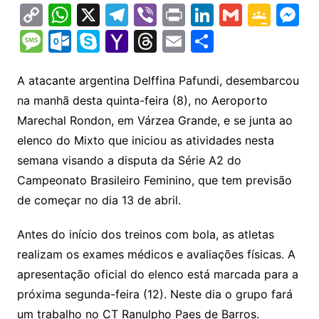
C
W
X
T
Vi
Pr
Li
G
G
M
o
h
el
b
in
n
m
o
e
M
O
S
Y
T
E
S
p
at
e
er
t
k
ai
o
s
e
ut
k
a
hr
m
h
y
s
gr
e
l
gl
s
s
lo
y
h
e
ai
ar
A atacante argentina Delffina Pafundi, desembarcou
Li
A
a
dI
e
e
na manhã desta quinta-feira (8), no Aeroporto
s
o
p
o
a
l
e
Marechal Rondon, em Várzea Grande, e se junta ao
n
p
m
n
Cl
n
a
k.
e
o
d
elenco do Mixto que iniciou as atividades nesta
k
p
a
g
g
c
M
s
semana visando a disputa da Série A2 do
s
e
e
o
ai
Campeonato Brasileiro Feminino, que tem previsão
sr
m
l
de começar no dia 13 de abril.
o
Antes do início dos treinos com bola, as atletas
o
realizam os exames médicos e avaliações físicas. A
m
apresentação oficial do elenco está marcada para a
próxima segunda-feira (12). Neste dia o grupo fará
um trabalho no CT Ranulpho Paes de Barros.