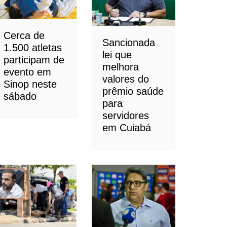
Cerca de
Sancionada
1.500 atletas
lei que
participam de
melhora
evento em
valores do
Sinop neste
prêmio saúde
sábado
para
servidores
em Cuiabá