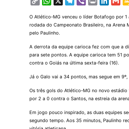
C
W
X
T
Vi
Pr
Li
G
o
h
el
b
in
n
m
p
at
e
er
t
k
ai
O Atlético-MG venceu o líder Botafogo por 1 
rodada do Campeonato Brasileiro, na Arena M
y
s
gr
e
l
pelo Paulinho.
Li
A
a
dI
n
p
m
n
A derrota da equipe carioca fez com que a di
k
p
para sete pontos. A equipe carioca tem 51 po
contra o Goiás na última sexta-feira (16).
Já o Galo vai a 34 pontos, mas segue em 9º,
Os três gols do Atlético-MG no novo estádio 
por 2 a 0 contra o Santos, na estreia da aren
Em jogo pouco inspirado, as duas equipes 
segundo tempo. Aos 35 minutos, Paulinho re
vitória atleticana.