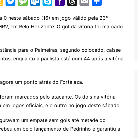
G
M
M
O
S
Y
T
E
S
o
e
e
ut
k
a
hr
m
h
o
s
s
lo
y
h
e
ai
ar
a 0 neste sábado (16) em jogo válido pela 23ª
RV, em Belo Horizonte. O gol da vitória foi marcado
gl
s
s
o
p
o
a
l
e
e
e
a
k.
e
o
d
Cl
n
g
c
M
s
stância para o Palmeiras, segundo colocado, caísse
a
g
e
o
ai
ntos, enquanto a paulista está com 44 após a vitória
s
er
m
l
sr
 agora um ponto atrás do Fortaleza.
o
o
foram marcados pelo atacante. Os dois na vitória
a em jogos oficiais, e o outro no jogo deste sábado.
m
seguravam um empate sem gols até metade do
cebeu um belo lançamento de Pedrinho e garantiu a