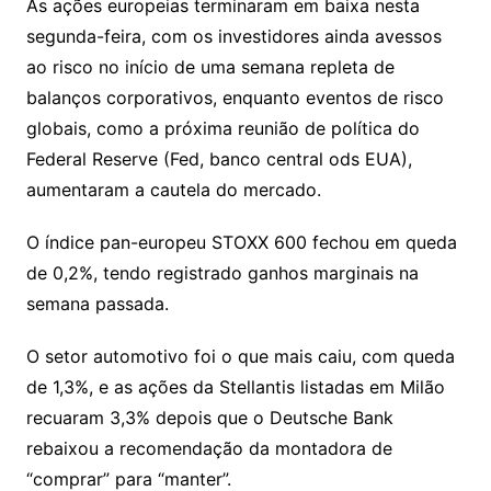
y
s
gr
e
l
gl
s
s
lo
y
h
e
ai
ar
As ações europeias terminaram em baixa nesta
Li
A
a
dI
e
e
segunda-feira, com os investidores ainda avessos
s
o
p
o
a
l
e
ao risco no início de uma semana repleta de
n
p
m
n
Cl
n
a
k.
e
o
d
balanços corporativos, enquanto eventos de risco
k
p
a
g
g
c
M
s
globais, como a próxima reunião de política do
s
e
e
o
ai
Federal Reserve (Fed, banco central ods EUA),
sr
m
l
aumentaram a cautela do mercado.
o
O índice pan-europeu STOXX 600 fechou em queda
o
de 0,2%, tendo registrado ganhos marginais na
m
semana passada.
O setor automotivo foi o que mais caiu, com queda
de 1,3%, e as ações da Stellantis listadas em Milão
recuaram 3,3% depois que o Deutsche Bank
rebaixou a recomendação da montadora de
“comprar” para “manter”.