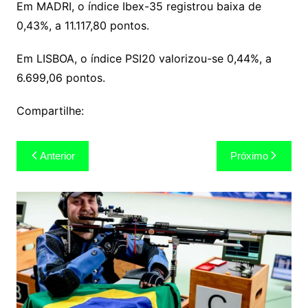
Em MADRI, o índice Ibex-35 registrou baixa de
0,43%, a 11.117,80 pontos.
Em LISBOA, o índice PSI20 valorizou-se 0,44%, a
6.699,06 pontos.
Compartilhe:
Navegação
Anterior
Próximo
de
Post