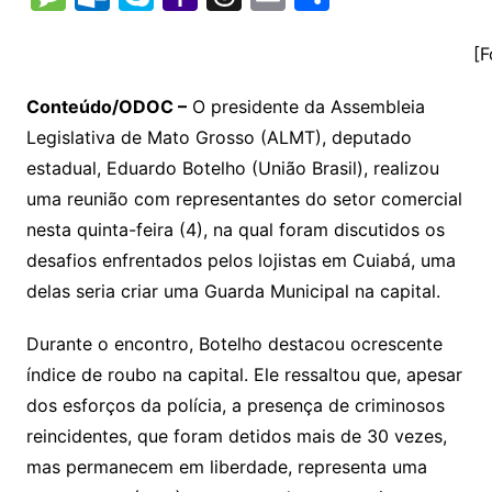
p
at
e
er
t
k
ai
o
s
e
ut
k
a
hr
m
h
y
s
gr
e
l
gl
s
s
lo
y
h
e
ai
ar
[F
Li
A
a
dI
e
e
s
o
p
o
a
l
e
Conteúdo/ODOC –
O presidente da Assembleia
n
p
m
n
Cl
n
a
k.
e
o
d
Legislativa de Mato Grosso (ALMT), deputado
k
p
a
g
g
c
M
s
estadual, Eduardo Botelho (União Brasil), realizou
s
e
e
o
ai
uma reunião com representantes do setor comercial
sr
m
l
nesta quinta-feira (4), na qual foram discutidos os
o
desafios enfrentados pelos lojistas em Cuiabá, uma
delas seria criar uma Guarda Municipal na capital.
o
m
Durante o encontro, Botelho destacou ocrescente
índice de roubo na capital. Ele ressaltou que, apesar
dos esforços da polícia, a presença de criminosos
reincidentes, que foram detidos mais de 30 vezes,
mas permanecem em liberdade, representa uma