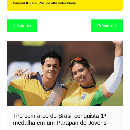
Comprar IPV4 e IPV6 de alta velocidade
Navegação
Anterior
Próximo
de
Post
Tiro com arco do Brasil conquista 1ª
medalha em um Parapan de Jovens