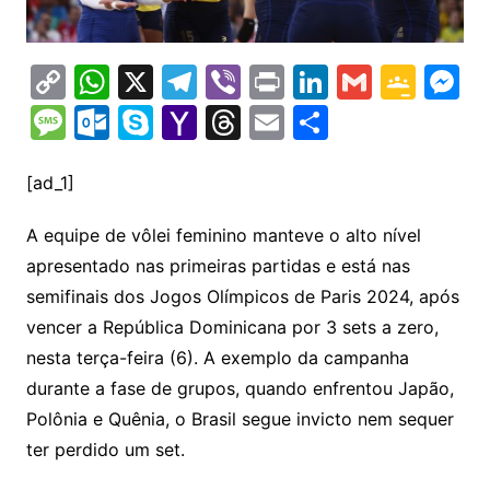
C
W
X
T
Vi
Pr
Li
G
G
M
o
h
el
b
in
n
m
o
e
M
O
S
Y
T
E
S
p
at
e
er
t
k
ai
o
s
e
ut
k
a
hr
m
h
y
s
gr
e
l
gl
s
s
lo
y
h
e
ai
ar
[ad_1]
Li
A
a
dI
e
e
s
o
p
o
a
l
e
A equipe de vôlei feminino manteve o alto nível
n
p
m
n
Cl
n
a
k.
e
o
d
apresentado nas primeiras partidas e está nas
k
p
a
g
g
c
M
s
semifinais dos Jogos Olímpicos de Paris 2024, após
s
e
e
o
ai
vencer a República Dominicana por 3 sets a zero,
sr
m
l
nesta terça-feira (6). A exemplo da campanha
o
durante a fase de grupos, quando enfrentou Japão,
Polônia e Quênia, o Brasil segue invicto nem sequer
o
ter perdido um set.
m