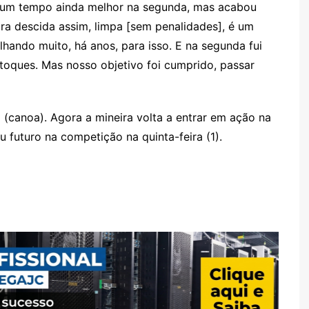
sr
e um tempo ainda melhor na segunda, mas acabou
o
ra descida assim, limpa [sem penalidades], é um
o
hando muito, há anos, para isso. E na segunda fui
m
toques. Mas nosso objetivo foi cumprido, passar
1 (canoa). Agora a mineira volta a entrar em ação na
u futuro na competição na quinta-feira (1).