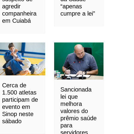
agredir
“apenas
companheira
cumpre a lei”
em Cuiabá
Cerca de
Sancionada
1.500 atletas
lei que
participam de
melhora
evento em
valores do
Sinop neste
prêmio saúde
sábado
para
servidores