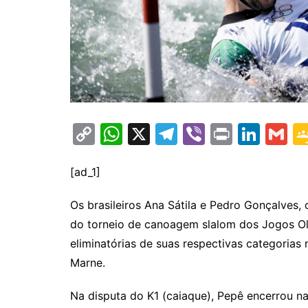
C
W
X
T
Vi
Pr
Li
G
o
h
el
b
in
n
m
p
at
e
er
t
k
ai
[ad_1]
y
s
gr
e
l
Os brasileiros Ana Sátila e Pedro Gonçalves, 
Li
A
a
dI
do torneio de canoagem slalom dos Jogos Ol
n
p
m
n
eliminatórias de suas respectivas categorias 
k
p
Marne.
Na disputa do K1 (caiaque), Pepê encerrou n