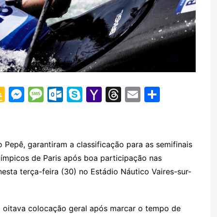
G
M
M
O
S
Y
T
E
S
o
e
e
ut
k
a
hr
m
h
o
s
s
lo
y
h
e
ai
ar
gl
s
s
o
p
o
a
l
e
o Pepê, garantiram a classificação para as semifinais
e
e
a
k.
e
o
d
ímpicos de Paris após boa participação nas
Cl
n
g
c
M
s
nesta terça-feira (30) no Estádio Náutico Vaires-sur-
a
g
e
o
ai
s
er
m
l
a oitava colocação geral após marcar o tempo de