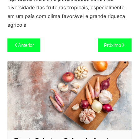
diversidade das fruteiras tropicais, especialmente
em um país com clima favorável e grande riqueza
agrícola.
Navegação
Anterior
Próximo
de
Post