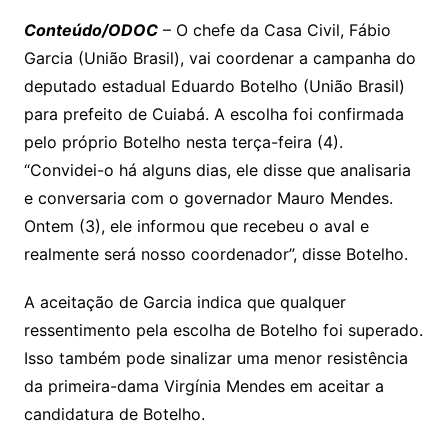
Li
A
a
dI
e
e
s
o
p
o
a
l
e
Conteúdo/ODOC
– O chefe da Casa Civil, Fábio
n
p
m
n
Cl
n
a
k.
e
o
d
Garcia (União Brasil), vai coordenar a campanha do
k
p
a
g
g
c
M
s
deputado estadual Eduardo Botelho (União Brasil)
s
e
e
o
ai
para prefeito de Cuiabá. A escolha foi confirmada
sr
m
l
pelo próprio Botelho nesta terça-feira (4).
o
“Convidei-o há alguns dias, ele disse que analisaria
e conversaria com o governador Mauro Mendes.
o
Ontem (3), ele informou que recebeu o aval e
m
realmente será nosso coordenador”, disse Botelho.
A aceitação de Garcia indica que qualquer
ressentimento pela escolha de Botelho foi superado.
Isso também pode sinalizar uma menor resistência
da primeira-dama Virgínia Mendes em aceitar a
candidatura de Botelho.