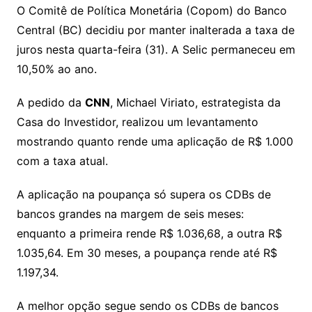
y
s
gr
e
l
gl
s
s
lo
y
h
e
ai
ar
O Comitê de Política Monetária (Copom) do Banco
Li
A
a
dI
e
e
Central (BC) decidiu por manter inalterada a taxa de
s
o
p
o
a
l
e
juros nesta quarta-feira (31). A Selic permaneceu em
n
p
m
n
Cl
n
a
k.
e
o
d
10,50% ao ano.
k
p
a
g
g
c
M
s
s
e
e
o
ai
A pedido da
CNN
, Michael Viriato, estrategista da
sr
m
l
Casa do Investidor, realizou um levantamento
o
mostrando quanto rende uma aplicação de R$ 1.000
com a taxa atual.
o
m
A aplicação na poupança só supera os CDBs de
bancos grandes na margem de seis meses:
enquanto a primeira rende R$ 1.036,68, a outra R$
1.035,64. Em 30 meses, a poupança rende até R$
1.197,34.
A melhor opção segue sendo os CDBs de bancos