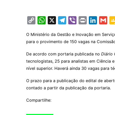
C
W
X
T
Vi
Pr
Li
G
o
h
el
b
in
n
m
p
at
e
er
t
k
ai
O Ministério da Gestão e Inovação em Serviç
para o provimento de 150 vagas na Comissão
y
s
gr
e
l
Li
A
a
dI
De acordo com portaria publicada no
Diário
n
p
m
n
tecnologistas, 25 para analistas em Ciência 
k
p
nível superior. Haverá ainda 30 vagas para té
O prazo para a publicação do edital de abert
contado a partir da publicação da portaria.
Compartilhe: