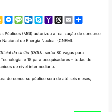
G
M
M
O
S
Y
T
E
S
o
e
e
ut
k
a
hr
m
h
o
s
s
lo
y
h
e
ai
ar
os Públicos (MGI) autorizou a realização de concurso
 Nacional de Energia Nuclear (CNEM).
gl
s
s
o
p
o
a
l
e
e
e
a
k.
e
o
d
 Oficial da União (DOU)
, serão 80 vagas para
Cl
n
g
c
M
s
e Tecnologia, e 15 para pesquisadores – todas de
a
g
e
o
ai
cnicos de nível intermediário.
s
er
m
l
ura do concurso público será de até seis meses,
sr
o
o
m