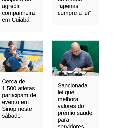
agredir
“apenas
companheira
cumpre a lei”
em Cuiabá
Cerca de
Sancionada
1.500 atletas
lei que
participam de
melhora
evento em
valores do
Sinop neste
prêmio saúde
sábado
para
servidores