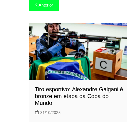
Navegação
Anterior
de
Post
Tiro esportivo: Alexandre Galgani é
bronze em etapa da Copa do
Mundo
31/10/2025