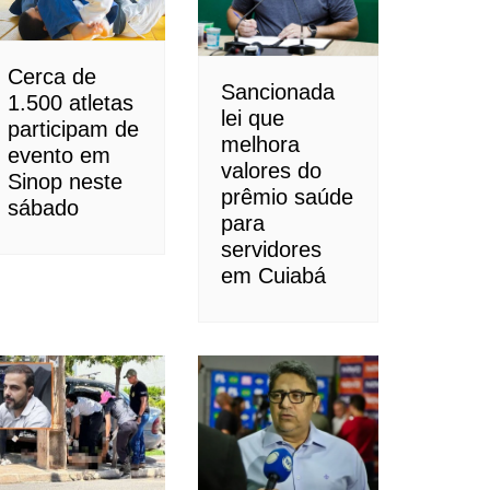
Cerca de
Sancionada
1.500 atletas
lei que
participam de
melhora
evento em
valores do
Sinop neste
prêmio saúde
sábado
para
servidores
em Cuiabá