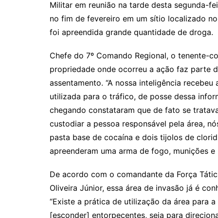
Militar em reunião na tarde desta segunda-feir
Li
A
a
dI
no fim de fevereiro em um sítio localizado 
n
p
m
n
foi apreendida grande quantidade de droga.
k
p
Chefe do 7º Comando Regional, o tenente-co
propriedade onde ocorreu a ação faz parte 
assentamento. “A nossa inteligência recebeu 
utilizada para o tráfico, de posse dessa infor
chegando constataram que de fato se tratav
custodiar a pessoa responsável pela área, nó
pasta base de cocaína e dois tijolos de clori
apreenderam uma arma de fogo, munições e 
De acordo com o comandante da Força Tática
Oliveira Júnior, essa área de invasão já é con
“Existe a prática de utilização da área para a
[esconder] entorpecentes, seja para direcion