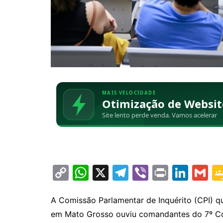
C
W
X
T
Vi
Pr
Li
G
o
h
el
b
in
n
m
p
at
e
er
t
k
ai
A Comissão Parlamentar de Inquérito (CPI) qu
em Mato Grosso ouviu comandantes do 7º Co
y
s
gr
e
l