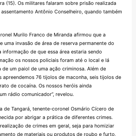
a (15). Os militares falaram sobre prisão realizada
e
e
a
k.
e
o
d
no assentamento Antônio Conselheiro, quando também
Cl
n
g
c
M
s
a
g
e
o
ai
s
er
m
l
ronel Murilo Franco de Miranda afirmou que a
de uma invasão de área de reserva permanente do
sr
a informação de que essa área estaria sendo
o
mação os nossos policiais foram até o local e lá
o
a de um paiol de uma ação criminosa. Além de
m
s apreendemos 76 tijolos de maconha, seis tijolos de
drato de cocaína. Os nossos heróis ainda
um rádio comunicador”, revelou.
 de Tangará, tenente-coronel Osmário Cícero de
hecida por abrigar a prática de diferentes crimes.
 realização de crimes em geral, seja para homiziar
amento de materiais ou produtos de roubo e furto,