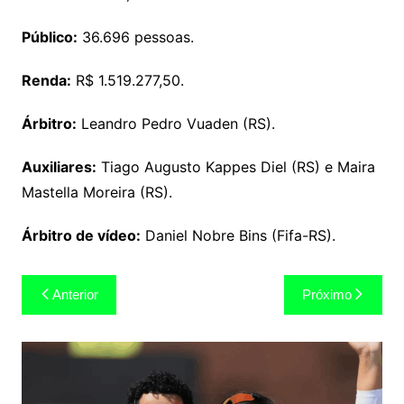
Público:
36.696 pessoas.
Renda:
R$ 1.519.277,50.
Árbitro:
Leandro Pedro Vuaden (RS).
Auxiliares:
Tiago Augusto Kappes Diel (RS) e Maira
Mastella Moreira (RS).
Árbitro de vídeo:
Daniel Nobre Bins (Fifa-RS).
Navegação
Anterior
Próximo
de
Post