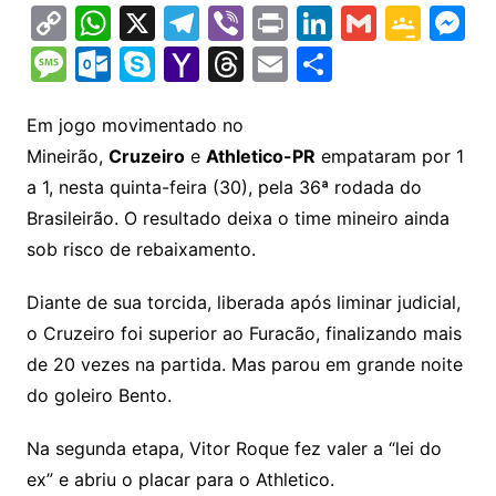
C
W
X
T
Vi
Pr
Li
G
G
M
o
h
el
b
in
n
m
o
e
M
O
S
Y
T
E
S
p
at
e
er
t
k
ai
o
s
e
ut
k
a
hr
m
h
y
s
gr
e
l
gl
s
s
lo
y
h
e
ai
ar
Em jogo movimentado no
Li
A
a
dI
e
e
Mineirão,
Cruzeiro
e
Athletico-PR
empataram por 1
s
o
p
o
a
l
e
a 1, nesta quinta-feira (30), pela 36ª rodada do
n
p
m
n
Cl
n
a
k.
e
o
d
Brasileirão. O resultado deixa o time mineiro ainda
k
p
a
g
g
c
M
s
sob risco de rebaixamento.
s
e
e
o
ai
sr
m
l
Diante de sua torcida, liberada após liminar judicial,
o
o Cruzeiro foi superior ao Furacão, finalizando mais
de 20 vezes na partida. Mas parou em grande noite
o
do goleiro Bento.
m
Na segunda etapa, Vitor Roque fez valer a “lei do
ex” e abriu o placar para o Athletico.