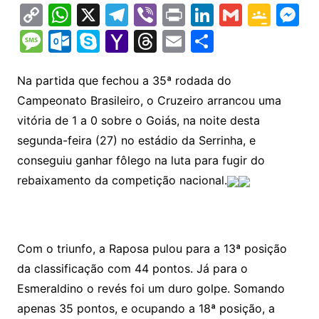
C
W
X
T
Vi
Pr
Li
G
G
M
o
h
el
b
in
n
m
o
e
M
O
S
Y
T
E
S
p
at
e
er
t
k
ai
o
s
e
ut
k
a
hr
m
h
y
s
gr
e
l
gl
s
s
lo
y
h
e
ai
ar
Na partida que fechou a 35ª rodada do
Li
A
a
dI
e
e
Campeonato Brasileiro, o Cruzeiro arrancou uma
s
o
p
o
a
l
e
vitória de 1 a 0 sobre o Goiás, na noite desta
n
p
m
n
Cl
n
a
k.
e
o
d
segunda-feira (27) no estádio da Serrinha, e
k
p
a
g
g
c
M
s
conseguiu ganhar fôlego na luta para fugir do
s
e
e
o
ai
rebaixamento da competição nacional.
sr
m
l
o
o
Com o triunfo, a Raposa pulou para a 13ª posição
m
da classificação com 44 pontos. Já para o
Esmeraldino o revés foi um duro golpe. Somando
apenas 35 pontos, e ocupando a 18ª posição, a