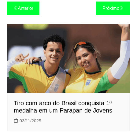
Navegação
Anterior
Próximo
de
Post
Tiro com arco do Brasil conquista 1ª
medalha em um Parapan de Jovens
03/11/2025