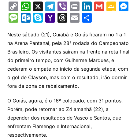
C
W
X
T
Vi
Pr
Li
G
G
M
o
h
el
b
in
n
m
o
e
M
O
S
Y
T
E
S
p
at
e
er
t
k
ai
o
s
e
ut
k
a
hr
m
h
y
s
gr
e
l
gl
s
s
lo
y
h
e
ai
ar
Neste sábado (21), Cuiabá e Goiás ficaram no 1 a 1,
Li
A
a
dI
e
e
na Arena Pantanal, pela 28ª rodada do Campeonato
s
o
p
o
a
l
e
Brasileiro. Os visitantes saíram na frente na reta final
n
p
m
n
Cl
n
a
k.
e
o
d
do primeiro tempo, com Guiherme Marques, e
k
p
a
g
g
c
M
s
cederam o empate no início da segunda etapa, com
s
e
e
o
ai
o gol de Clayson, mas com o resultado, irão dormir
sr
m
l
fora da zona de rebaixamento.
o
O Goiás, agora, é o 16º colocado, com 31 pontos.
o
Porém, pode retornar ao Z4 amanhã (22), a
m
depender dos resultados de Vasco e Santos, que
enfrentam Flamengo e Internacional,
respectivamente.