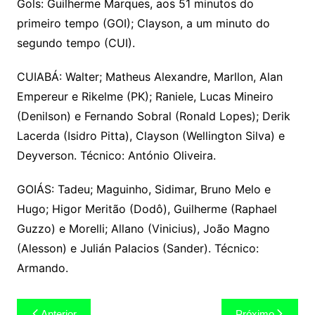
Gols: Guilherme Marques, aos 51 minutos do
primeiro tempo (GOI); Clayson, a um minuto do
segundo tempo (CUI).
CUIABÁ: Walter; Matheus Alexandre, Marllon, Alan
Empereur e Rikelme (PK); Raniele, Lucas Mineiro
(Denilson) e Fernando Sobral (Ronald Lopes); Derik
Lacerda (Isidro Pitta), Clayson (Wellington Silva) e
Deyverson. Técnico: António Oliveira.
GOIÁS: Tadeu; Maguinho, Sidimar, Bruno Melo e
Hugo; Higor Meritão (Dodô), Guilherme (Raphael
Guzzo) e Morelli; Allano (Vinicius), João Magno
(Alesson) e Julián Palacios (Sander). Técnico:
Armando.
Navegação
Anterior
Próximo