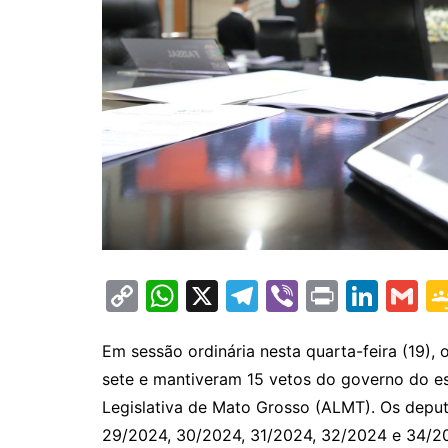
C
W
X
T
Vi
Pr
Li
G
o
h
el
b
in
n
m
p
at
e
er
t
k
ai
Em sessão ordinária nesta quarta-feira (19)
sete e mantiveram 15 vetos do governo do e
y
s
gr
e
l
Legislativa de Mato Grosso (ALMT). Os depu
Li
A
a
dI
29/2024, 30/2024, 31/2024, 32/2024 e 34/2