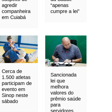
agredir
“apenas
companheira
cumpre a lei”
em Cuiabá
Cerca de
Sancionada
1.500 atletas
lei que
participam de
melhora
evento em
valores do
Sinop neste
prêmio saúde
sábado
para
servidores