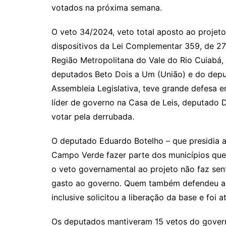
n
p
m
n
votados na próxima semana.
k
p
O veto 34/2024, veto total aposto ao projeto
dispositivos da Lei Complementar 359, de 27
Região Metropolitana do Vale do Rio Cuiabá,
deputados Beto Dois a Um (União) e do depu
Assembleia Legislativa, teve grande defesa e
líder de governo na Casa de Leis, deputado D
votar pela derrubada.
O deputado Eduardo Botelho – que presidia a
Campo Verde fazer parte dos municípios que
o veto governamental ao projeto não faz sen
gasto ao governo. Quem também defendeu a 
inclusive solicitou a liberação da base e foi 
Os deputados mantiveram 15 vetos do governo