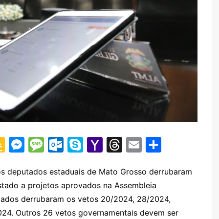
G
M
M
O
S
Y
T
E
S
o
e
e
ut
k
a
hr
m
h
o
s
s
lo
y
h
e
ai
ar
, os deputados estaduais de Mato Grosso derrubaram
stado a projetos aprovados na Assembleia
gl
s
s
o
p
o
a
l
e
tados derrubaram os vetos 20/2024, 28/2024,
e
e
a
k.
e
o
d
024. Outros 26 vetos governamentais devem ser