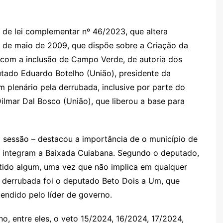
Cl
n
g
c
M
s
a
g
e
o
ai
s
er
m
l
 de lei complementar nº 46/2023, que altera
 de maio de 2009, que dispõe sobre a Criação da
sr
 com a inclusão de Campo Verde, de autoria dos
o
tado Eduardo Botelho (União), presidente da
o
m plenário pela derrubada, inclusive por parte do
m
ilmar Dal Bosco (União), que liberou a base para
 sessão – destacou a importância de o município de
 integram a Baixada Cuiabana. Segundo o deputado,
tido algum, uma vez que não implica em qualquer
derrubada foi o deputado Beto Dois a Um, que
atendido pelo líder de governo.
, entre eles, o veto 15/2024, 16/2024, 17/2024,