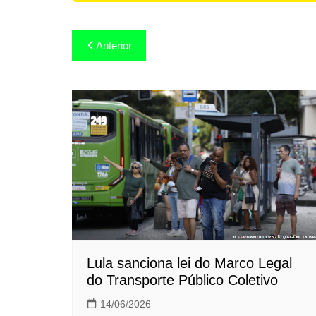
Navegação
Anterior
de
Post
Lula sanciona lei do Marco Legal
do Transporte Público Coletivo
14/06/2026