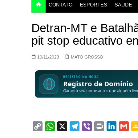
CONTATO
ESPORTES
SAÚDE
Detran-MT e Batalhã
pit stop educativo 
10/11/2023
MATO GROSSO
C
W
X
T
Vi
Pr
Li
G
o
h
el
b
in
n
m