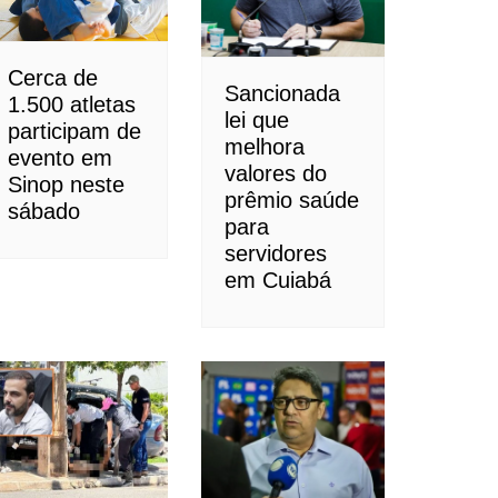
Cerca de
Sancionada
1.500 atletas
lei que
participam de
melhora
evento em
valores do
Sinop neste
prêmio saúde
sábado
para
servidores
em Cuiabá