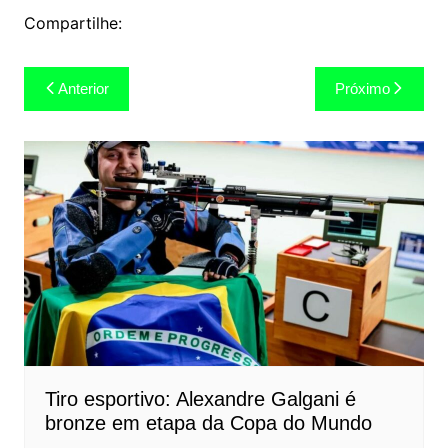
Compartilhe:
Navegação
Anterior
Próximo
de
Post
Tiro esportivo: Alexandre Galgani é
bronze em etapa da Copa do Mundo