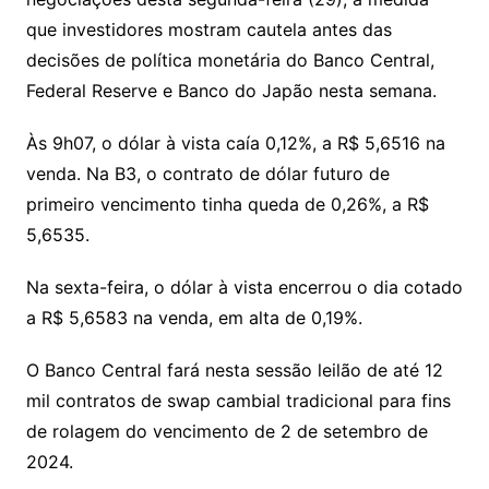
Li
A
a
dI
e
e
s
o
p
o
a
l
e
que investidores mostram cautela antes das
n
p
m
n
Cl
n
a
k.
e
o
d
decisões de política monetária do Banco Central,
k
p
a
g
g
c
M
s
Federal Reserve e Banco do Japão nesta semana.
s
e
e
o
ai
sr
m
l
Às 9h07, o dólar à vista caía 0,12%, a R$ 5,6516 na
o
venda. Na B3, o contrato de dólar futuro de
primeiro vencimento tinha queda de 0,26%, a R$
o
5,6535.
m
Na sexta-feira, o dólar à vista encerrou o dia cotado
a R$ 5,6583 na venda, em alta de 0,19%.
O Banco Central fará nesta sessão leilão de até 12
mil contratos de swap cambial tradicional para fins
de rolagem do vencimento de 2 de setembro de
2024.