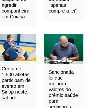
agredir
“apenas
companheira
cumpre a lei”
em Cuiabá
Cerca de
Sancionada
1.500 atletas
lei que
participam de
melhora
evento em
valores do
Sinop neste
prêmio saúde
sábado
para
servidores