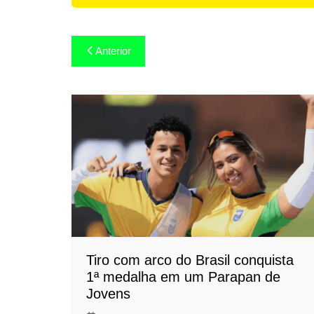
Navegação
Anterior
de
Post
Tiro com arco do Brasil conquista
1ª medalha em um Parapan de
Jovens