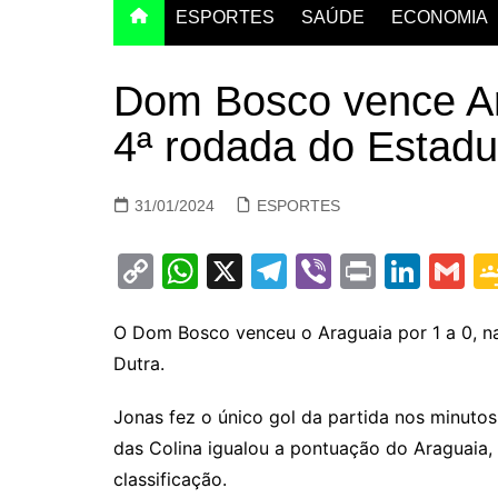
ESPORTES
SAÚDE
ECONOMIA
Dom Bosco vence Ar
4ª rodada do Estadu
31/01/2024
ESPORTES
C
W
X
T
Vi
Pr
Li
G
o
h
el
b
in
n
m
p
at
e
er
t
k
ai
O Dom Bosco venceu o Araguaia por 1 a 0, na 
Dutra.
y
s
gr
e
l
Li
A
a
dI
Jonas fez o único gol da partida nos minutos
n
p
m
n
das Colina igualou a pontuação do Araguaia
k
p
classificação.