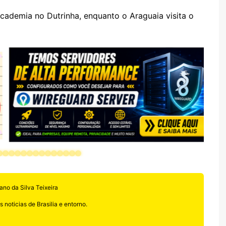
s
er
m
l
ademia no Dutrinha, enquanto o Araguaia visita o
sr
o
o
m
ano da Silva Teixeira
 noticias de Brasilia e entorno.