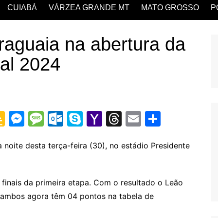
CUIABÁ
VÁRZEA GRANDE MT
MATO GROSSO
P
aguaia na abertura da
al 2024
G
M
M
O
S
Y
T
E
S
o
e
e
ut
k
a
hr
m
h
o
s
s
lo
y
h
e
ai
ar
noite desta terça-feira (30), no estádio Presidente
gl
s
s
o
p
o
a
l
e
e
e
a
k.
e
o
d
 finais da primeira etapa. Com o resultado o Leão
Cl
n
g
c
M
s
, ambos agora têm 04 pontos na tabela de
a
g
e
o
ai