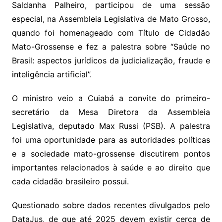
Li
A
a
dI
e
e
Saldanha Palheiro, participou de uma sessão
s
o
p
o
a
l
e
especial, na Assembleia Legislativa de Mato Grosso,
n
p
m
n
Cl
n
a
k.
e
o
d
quando foi homenageado com Título de Cidadão
k
p
a
g
g
c
M
s
Mato-Grossense e fez a palestra sobre “Saúde no
s
e
e
o
ai
Brasil: aspectos jurídicos da judicialização, fraude e
sr
m
l
inteligência artificial”.
o
O ministro veio a Cuiabá a convite do primeiro-
o
secretário da Mesa Diretora da Assembleia
m
Legislativa, deputado Max Russi (PSB). A palestra
foi uma oportunidade para as autoridades políticas
e a sociedade mato-grossense discutirem pontos
importantes relacionados à saúde e ao direito que
cada cidadão brasileiro possui.
Questionado sobre dados recentes divulgados pelo
DataJus, de que até 2025 devem existir cerca de