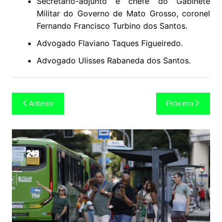
Secretário-adjunto e chefe do Gabinete
Militar do Governo de Mato Grosso, coronel
Fernando Francisco Turbino dos Santos.
Advogado Flaviano Taques Figueiredo.
Advogado Ulisses Rabaneda dos Santos.
Navegação
Anterior
Próximo
de
Post