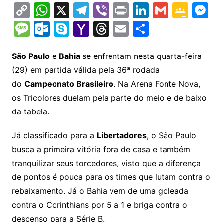
C
W
X
T
Vi
Pr
Li
G
G
M
o
h
el
b
in
n
m
o
e
M
O
S
Y
T
E
S
p
at
e
er
t
k
ai
o
s
e
ut
k
a
hr
m
h
y
s
gr
e
l
gl
s
s
lo
y
h
e
ai
ar
São Paulo
e
Bahia
se enfrentam nesta quarta-feira
Li
A
a
dI
e
e
(29) em partida válida pela 36ª rodada
s
o
p
o
a
l
e
do
Campeonato Brasileiro
. Na Arena Fonte Nova,
n
p
m
n
Cl
n
a
k.
e
o
d
os Tricolores duelam pela parte do meio e de baixo
k
p
a
g
g
c
M
s
da tabela.
s
e
e
o
ai
sr
m
l
Já classificado para a
Libertadores
, o São Paulo
o
busca a primeira vitória fora de casa e também
tranquilizar seus torcedores, visto que a diferença
o
de pontos é pouca para os times que lutam contra o
m
rebaixamento. Já o Bahia vem de uma goleada
contra o Corinthians por 5 a 1 e briga contra o
descenso para a Série B.