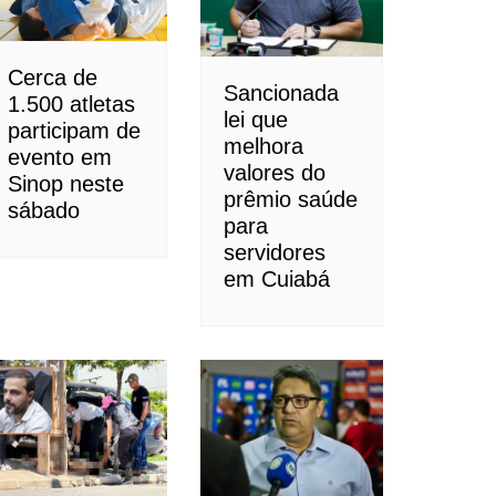
Cerca de
Sancionada
1.500 atletas
lei que
participam de
melhora
evento em
valores do
Sinop neste
prêmio saúde
sábado
para
servidores
em Cuiabá