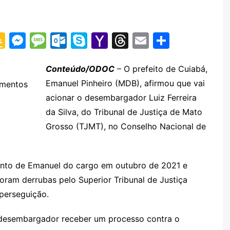
G
M
M
O
S
Y
T
E
S
o
e
e
ut
k
a
hr
m
h
o
s
s
lo
y
h
e
ai
ar
Conteúdo/ODOC
– O prefeito de Cuiabá,
Emanuel Pinheiro (MDB), afirmou que vai
amentos
gl
s
s
o
p
o
a
l
e
acionar o desembargador Luiz Ferreira
e
e
a
k.
e
o
d
da Silva, do Tribunal de Justiça de Mato
Cl
n
g
c
M
s
Grosso (TJMT), no Conselho Nacional de
a
g
e
o
ai
s
er
m
l
mento de Emanuel do cargo em outubro de 2021 e
sr
ram derrubas pelo Superior Tribunal de Justiça
o
perseguição.
o
m
 desembargador receber um processo contra o