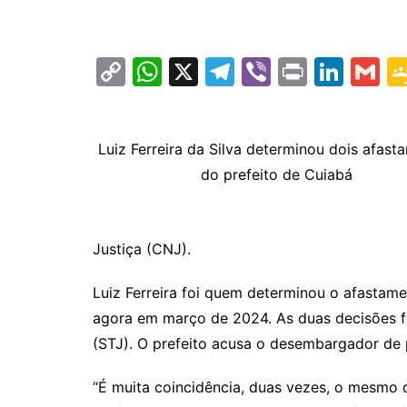
C
W
X
T
Vi
Pr
Li
G
o
h
el
b
in
n
m
p
at
e
er
t
k
ai
Luiz Ferreira da Silva determinou dois afast
y
s
gr
e
l
do prefeito de Cuiabá
Li
A
a
dI
n
p
m
n
k
p
Justiça (CNJ).
Luiz Ferreira foi quem determinou o afasta
agora em março de 2024. As duas decisões fo
(STJ). O prefeito acusa o desembargador de 
“É muita coincidência, duas vezes, o mesmo