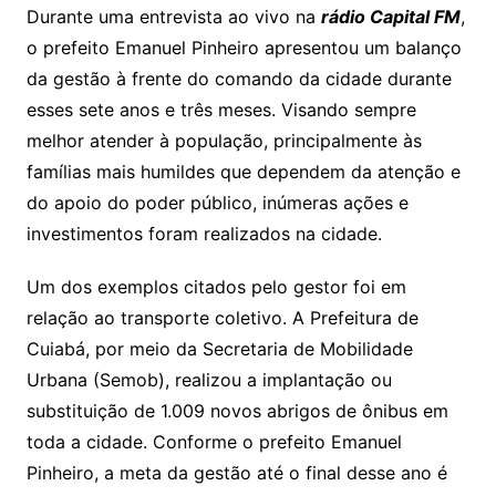
y
s
gr
e
l
gl
s
s
lo
y
h
e
ai
ar
Durante uma entrevista ao vivo na
rádio Capital FM
,
Li
A
a
dI
e
e
o prefeito Emanuel Pinheiro apresentou um balanço
s
o
p
o
a
l
e
da gestão à frente do comando da cidade durante
n
p
m
n
Cl
n
a
k.
e
o
d
esses sete anos e três meses. Visando sempre
k
p
a
g
g
c
M
s
melhor atender à população, principalmente às
s
e
e
o
ai
famílias mais humildes que dependem da atenção e
sr
m
l
do apoio do poder público, inúmeras ações e
o
investimentos foram realizados na cidade.
o
Um dos exemplos citados pelo gestor foi em
m
relação ao transporte coletivo. A Prefeitura de
Cuiabá, por meio da Secretaria de Mobilidade
Urbana (Semob), realizou a implantação ou
substituição de 1.009 novos abrigos de ônibus em
toda a cidade. Conforme o prefeito Emanuel
Pinheiro, a meta da gestão até o final desse ano é