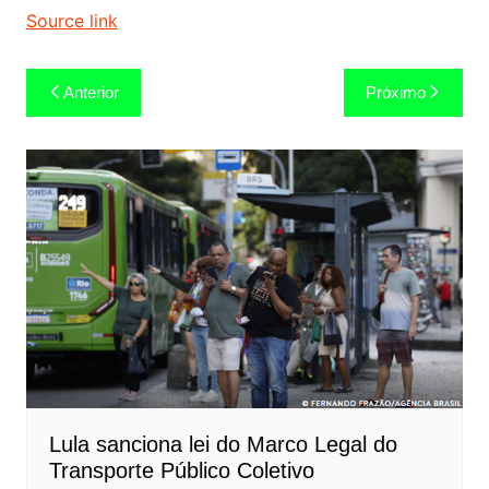
Source link
Navegação
Anterior
Próximo
de
Post
Lula sanciona lei do Marco Legal do
Transporte Público Coletivo