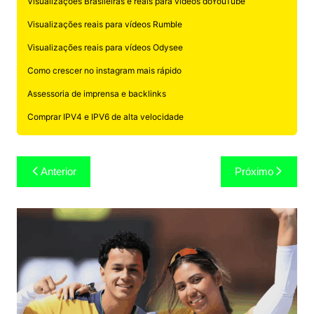
Visualizações Brasileiras e reais para vídeos doYouTube
Visualizações reais para vídeos Rumble
Visualizações reais para vídeos Odysee
Como crescer no instagram mais rápido
Assessoria de imprensa e backlinks
Comprar IPV4 e IPV6 de alta velocidade
Navegação
Anterior
Próximo
de
Post