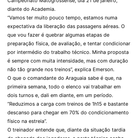
Campeonato Matogrossense, dia 21 de janeiro,
k
p
a
g
g
c
M
s
diante do Academia.
s
e
e
o
ai
“Vamos ter muito pouco tempo, estamos numa
sr
m
l
expectativa da liberação das passagens aéreas. O
o
que vou fazer é quebrar algumas etapas de
o
preparação física, de avaliação, e tentar condicionar
m
por intermédio do trabalho técnico. Minha proposta
é sempre com muita intensidade, mas com duração
não tão grande nos treinos”, explica Emerson.
O que o comandante do Araguaia sabe é que, na
primeira semana, todo o elenco vai trabalhar em
dois turnos e, dali em diante, em um período.
“Reduzimos a carga com treinos de 1h15 e bastante
descanso para chegar em 70% do condicionamento
físico na estreia”.
O treinador entende que, diante da situação tardia