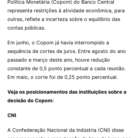
e
o
ai
Política Monetária (Copom) do Banco Central
sr
m
l
representa restrições à atividade econômica, para
o
outras, reflete a incerteza sobre o equilíbrio das
o
contas públicas.
m
Em junho, o Copom já havia interrompido a
sequência de cortes de juros. Entre agosto do ano
passado e março deste ano, houve redução
constante de 0,5 ponto percentual a cada reunião.
Em maio, o corte foi de 0,25 ponto percentual.
Veja os posicionamentos das instituições sobre a
decisão do Copom:
CNI
A Confederação Nacional da Indústria (CNI) disse