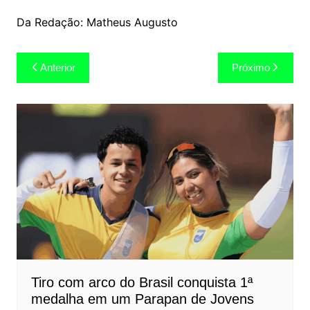
Da Redação: Matheus Augusto
Navegação
Anterior
Próximo
de
Post
Tiro com arco do Brasil conquista 1ª
medalha em um Parapan de Jovens