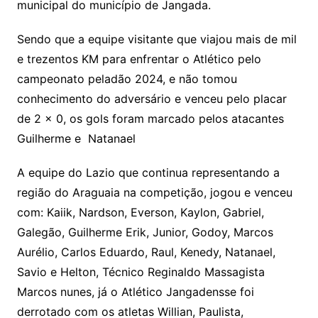
municipal do município de Jangada.
s
e
e
o
ai
sr
m
l
Sendo que a equipe visitante que viajou mais de mil
o
e trezentos KM para enfrentar o Atlético pelo
campeonato peladão 2024, e não tomou
o
conhecimento do adversário e venceu pelo placar
m
de 2 x 0, os gols foram marcado pelos atacantes
Guilherme e Natanael
A equipe do Lazio que continua representando a
região do Araguaia na competição, jogou e venceu
com: Kaiik, Nardson, Everson, Kaylon, Gabriel,
Galegão, Guilherme Erik, Junior, Godoy, Marcos
Aurélio, Carlos Eduardo, Raul, Kenedy, Natanael,
Savio e Helton, Técnico Reginaldo Massagista
Marcos nunes, já o Atlético Jangadensse foi
derrotado com os atletas Willian, Paulista,