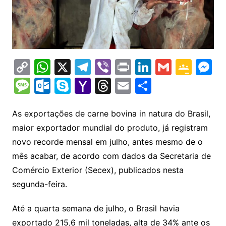
C
W
X
T
Vi
Pr
Li
G
G
M
o
h
el
b
in
n
m
o
e
M
O
S
Y
T
E
S
p
at
e
er
t
k
ai
o
s
e
ut
k
a
hr
m
h
y
s
gr
e
l
gl
s
s
lo
y
h
e
ai
ar
As exportações de carne bovina in natura do Brasil,
Li
A
a
dI
e
e
maior exportador mundial do produto, já registram
s
o
p
o
a
l
e
novo recorde mensal em julho, antes mesmo de o
n
p
m
n
Cl
n
a
k.
e
o
d
mês acabar, de acordo com dados da Secretaria de
k
p
a
g
g
c
M
s
Comércio Exterior (Secex), publicados nesta
s
e
e
o
ai
segunda-feira.
sr
m
l
o
Até a quarta semana de julho, o Brasil havia
exportado 215,6 mil toneladas, alta de 34% ante os