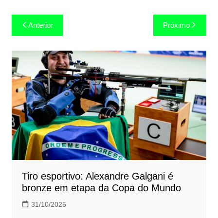
Navegação
Anterior
Próximo
de
Post
Tiro esportivo: Alexandre Galgani é
bronze em etapa da Copa do Mundo
31/10/2025