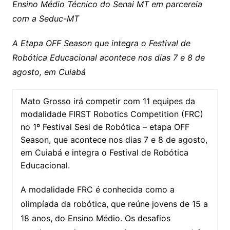
Ensino Médio Técnico do Senai MT em parcereia
n
p
m
n
Cl
n
a
k.
e
o
d
com a Seduc-MT
k
p
a
g
g
c
M
s
s
e
e
o
ai
A Etapa OFF Season que integra o Festival de
sr
m
l
Robótica Educacional acontece nos dias 7 e 8 de
o
agosto, em Cuiabá
o
Mato Grosso irá competir com 11 equipes da
m
modalidade FIRST Robotics Competition (FRC)
no 1º Festival Sesi de Robótica – etapa OFF
Season, que acontece nos dias 7 e 8 de agosto,
em Cuiabá e integra o Festival de Robótica
Educacional.
A modalidade FRC é conhecida como a
olimpíada da robótica, que reúne jovens de 15 a
18 anos, do Ensino Médio. Os desafios