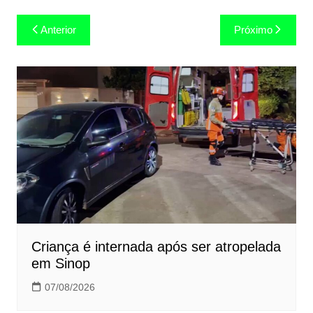
Navegação
Anterior
Próximo
de
Post
Criança é internada após ser atropelada
em Sinop
07/08/2026