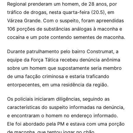
Li
A
a
dI
e
e
Regional prenderam um homem, de 28 anos, por
s
o
p
o
a
l
e
tráfico de drogas, nesta quarta-feira (20.5), em
n
p
m
n
Cl
n
a
k.
e
o
d
Várzea Grande. Com o suspeito, foram apreendidas
k
p
a
g
g
c
M
s
106 porções de substâncias análogas à maconha e
s
e
e
o
ai
cocaína e um pote contendo sementes de maconha.
sr
m
l
o
Durante patrulhamento pelo bairro Construmat, a
equipe da Força Tática recebeu denúncia anônima
o
sobre um homem que supostamente seria membro
m
de uma facção criminosa e estaria traficando
entorpecentes, em uma residência da região.
Os policiais iniciaram diligências, seguindo as
características do suspeito informadas na denúncia,
e encontraram o homem no endereço informado.
Ele foi abordado pela PM e estava com uma porção
de maconha, que tentou jogar no chão.