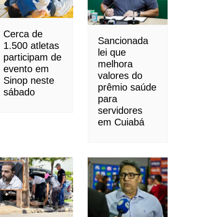
Cerca de
Sancionada
1.500 atletas
lei que
participam de
melhora
evento em
valores do
Sinop neste
prêmio saúde
sábado
para
servidores
em Cuiabá