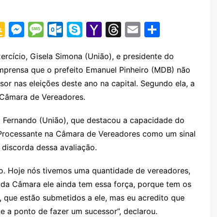
G
M
M
O
S
Y
T
E
S
o
e
e
ut
k
a
hr
m
h
o
s
s
lo
y
h
e
ai
ar
rcício, Gisela Simona (União), e presidente do
imprensa que o prefeito Emanuel Pinheiro (MDB) não
gl
s
s
o
p
o
a
l
e
ssor nas eleições deste ano na capital. Segundo ela, a
e
e
a
k.
e
o
d
a Câmara de Vereadores.
Cl
n
g
c
M
s
a
g
e
o
ai
iz Fernando (União), que destacou a capacidade do
s
er
m
l
 Processante na Câmara de Vereadores como um sinal
a discorda dessa avaliação.
sr
o
ro. Hoje nós tivemos uma quantidade de vereadores,
o
 da Câmara ele ainda tem essa força, porque tem os
m
 que estão submetidos a ele, mas eu acredito que
te a ponto de fazer um sucessor”, declarou.