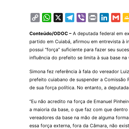
C
W
X
T
Vi
Pr
Li
G
o
h
el
b
in
n
m
p
at
e
er
t
k
ai
Conteúdo/ODOC –
A deputada federal em exe
partido em Cuiabá, afirmou em entrevista à 
y
s
gr
e
l
possui “força” suficiente para fazer seu suce
Li
A
a
dI
influência do prefeito se limita à sua base n
n
p
m
n
k
p
Simona fez referência à fala do vereador Lu
prefeito cuiabano de suspender a Comissão
de sua força política. No entanto, a deputad
“Eu não acredito na força de Emanuel Pinhei
a maioria da base, o que faz com que dentro
vereadores da base na mão de alguma forma,
essa força externa, fora da Câmara, não exis