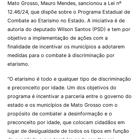
Li
A
a
dI
e
e
Mato Grosso, Mauro Mendes, sancionou a Lei nº
s
o
p
o
a
l
e
12.46/24, que dispõe sobre o Programa Estadual de
n
p
m
n
Cl
n
a
k.
e
o
d
Combate ao Etarismo no Estado. A iniciativa é de
k
p
a
g
g
c
M
s
autoria do deputado Wilson Santos (PSD) e tem por
s
e
e
o
ai
objetivo a implementação de ações com a
sr
m
l
finalidade de incentivar os municípios a adotarem
o
medidas para o combate à discriminação por
o
etarismo.
m
“O etarismo é todo e qualquer tipo de discriminação
e preconceito por idade. Um dos objetivos do
programa é incentivar a parceria entre o governo do
estado e os municípios de Mato Grosso com o
propósito de combater a desinformação e o
preconceito por idade, que colocam cidadãos em
lugar de desigualdade de todos os tipos em função