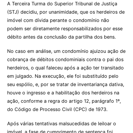
y
s
gr
e
l
gl
s
s
lo
y
h
e
ai
ar
A Terceira Turma do Superior Tribunal de Justiça
Li
A
a
dI
e
e
(STJ) decidiu, por unanimidade, que os herdeiros de
s
o
p
o
a
l
e
imóvel com dívida perante o condomínio não
n
p
m
n
Cl
n
a
k.
e
o
d
podem ser diretamente responsabilizados por esse
k
p
a
g
g
c
M
s
débito antes da conclusão da partilha dos bens.
s
e
e
o
ai
sr
m
l
No caso em análise, um condomínio ajuizou ação de
o
cobrança de débitos condominiais contra o pai dos
herdeiros, o qual faleceu após a ação ter transitado
o
em julgado. Na execução, ele foi substituído pelo
m
seu
espólio
, e, por se tratar de inventariança dativa,
houve o ingresso e a habilitação dos herdeiros na
ação, conforme a regra do artigo 12, parágrafo 1º,
do Código de Processo Civil (CPC) de 1973.
Após várias tentativas malsucedidas de leiloar o
imóvel, a fase de cumprimento de
sentença
foi