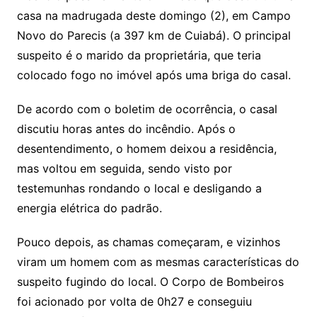
Li
A
a
dI
e
e
s
o
p
o
a
l
e
casa na madrugada deste domingo (2), em Campo
n
p
m
n
Cl
n
a
k.
e
o
d
Novo do Parecis (a 397 km de Cuiabá). O principal
k
p
a
g
g
c
M
s
suspeito é o marido da proprietária, que teria
s
e
e
o
ai
colocado fogo no imóvel após uma briga do casal.
sr
m
l
o
De acordo com o boletim de ocorrência, o casal
discutiu horas antes do incêndio. Após o
o
desentendimento, o homem deixou a residência,
m
mas voltou em seguida, sendo visto por
testemunhas rondando o local e desligando a
energia elétrica do padrão.
Pouco depois, as chamas começaram, e vizinhos
viram um homem com as mesmas características do
suspeito fugindo do local. O Corpo de Bombeiros
foi acionado por volta de 0h27 e conseguiu