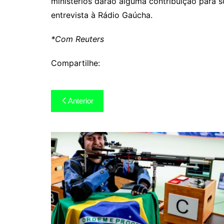
ministérios darão alguma contribuição para s
entrevista à Rádio Gaúcha.
*Com Reuters
Compartilhe:
Navegação
Anterior
de
Post