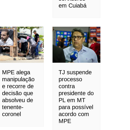
em Cuiabá
MPE alega
TJ suspende
manipulação
processo
e recorre de
contra
decisão que
presidente do
absolveu de
PL em MT
tenente-
para possível
coronel
acordo com
MPE