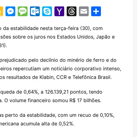
G
M
M
O
S
Y
T
E
S
o
e
e
ut
k
a
hr
m
h
o
s
s
lo
y
h
e
ai
ar
 da estabilidade nesta terça-feira (30), com
ões sobre os juros nos Estados Unidos, Japão e
gl
s
s
o
p
o
a
l
e
31).
e
e
a
k.
e
o
d
Cl
n
g
c
M
s
rejudicado pelo declínio do minério de ferro e do
a
g
e
o
ai
eiros repercutiam um noticiário corporativo intenso,
s
er
m
l
s resultados de Klabin, CCR e Telefônica Brasil.
sr
e queda de 0,64%, a 126.139,21 pontos, tendo
o
. O volume financeiro somou R$ 17 bilhões.
o
s perto da estabilidade, com um recuo de 0,10%,
m
ericana acumula alta de 0,52%.