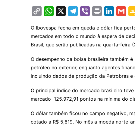
C
W
X
T
Vi
Pr
Li
G
o
h
el
b
in
n
m
p
at
e
er
t
k
ai
O Ibovespa fecha em queda e dólar fica perto
mercados em todo o mundo à espera de decis
y
s
gr
e
l
Brasil, que serão publicadas na quarta-feira (
Li
A
a
dI
n
p
m
n
O desempenho da bolsa brasileira também é p
k
p
petróleo no exterior, enquanto agentes financ
incluindo dados de produção da Petrobras e o
O principal índice do mercado brasileiro tev
marcado 125.972,91 pontos na mínima do dia
O dólar também ficou no campo negativo, ma
cotado a R$ 5,619. No mês a moeda norte-am