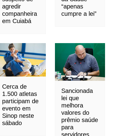
agredir
“apenas
companheira
cumpre a lei”
em Cuiabá
Cerca de
Sancionada
1.500 atletas
lei que
participam de
melhora
evento em
valores do
Sinop neste
prêmio saúde
sábado
para
servidores