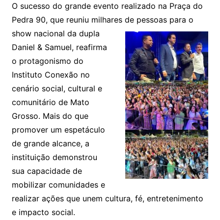
y
s
gr
e
l
gl
s
s
lo
y
h
e
ai
ar
O sucesso do grande evento realizado na Praça do
Li
A
a
dI
e
e
Pedra 90, que reuniu milhares de pes
soas para o
s
o
p
o
a
l
e
show nacional da dupla
n
p
m
n
Cl
n
a
k.
e
o
d
Daniel & Samuel, reafirma
k
p
a
g
g
c
M
s
o protagonismo do
s
e
e
o
ai
Instituto Conexão no
sr
m
l
cenário social, cultural e
o
comunitário de Mato
o
Grosso. Mais do que
m
promover um espetáculo
de grande alcance, a
instituição demonstrou
sua capacidade de
mobilizar comunidades e
realizar ações que unem cultura, fé, entretenimento
e impacto social.