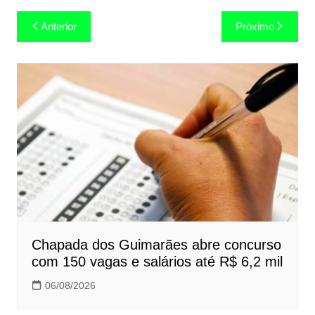
Navegação
Anterior
Próximo
de
Post
Chapada dos Guimarães abre concurso
com 150 vagas e salários até R$ 6,2 mil
06/08/2026