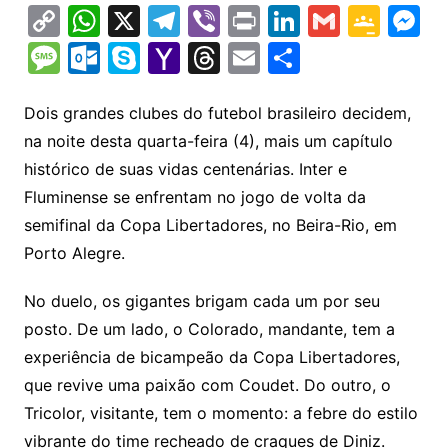
C
W
X
T
Vi
Pr
Li
G
G
M
o
h
el
b
in
n
m
o
e
M
O
S
Y
T
E
S
p
at
e
er
t
k
ai
o
s
e
ut
k
a
hr
m
h
y
s
gr
e
l
gl
s
s
lo
y
h
e
ai
ar
Dois grandes clubes do futebol brasileiro decidem,
Li
A
a
dI
e
e
na noite desta quarta-feira (4), mais um capítulo
s
o
p
o
a
l
e
histórico de suas vidas centenárias. Inter e
n
p
m
n
Cl
n
a
k.
e
o
d
Fluminense se enfrentam no jogo de volta da
k
p
a
g
g
c
M
s
semifinal da Copa Libertadores, no Beira-Rio, em
s
e
e
o
ai
Porto Alegre.
sr
m
l
o
No duelo, os gigantes brigam cada um por seu
posto. De um lado, o Colorado, mandante, tem a
o
experiência de bicampeão da Copa Libertadores,
m
que revive uma paixão com Coudet. Do outro, o
Tricolor, visitante, tem o momento: a febre do estilo
vibrante do time recheado de craques de Diniz.