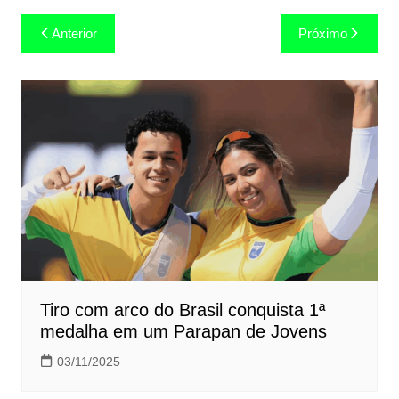
Navegação
Anterior
Próximo
de
Post
Tiro com arco do Brasil conquista 1ª
medalha em um Parapan de Jovens
03/11/2025