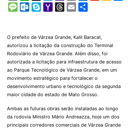
o
h
el
b
in
n
m
o
e
M
O
S
Y
T
E
S
p
at
e
er
t
k
ai
o
s
e
ut
k
a
hr
m
h
y
s
gr
e
l
gl
s
s
lo
y
h
e
ai
ar
Li
A
a
dI
e
e
s
o
p
o
a
l
e
O prefeito de Várzea Grande, Kalil Baracat,
n
p
m
n
Cl
n
a
k.
e
o
d
autorizou a licitação da construção do Terminal
k
p
a
g
g
c
M
s
Rodoviário de Várzea Grande. Além disso, foi
s
e
e
o
ai
autorizada a licitação para infraestrutura de acesso
sr
m
l
ao Parque Tecnológico de Várzea Grande, em um
o
movimento estratégico para fortalecer o
desenvolvimento urbano e tecnológico da segunda
o
maior cidade do estado de Mato Grosso.
m
Ambas as futuras obras serão instaladas ao longo
da rodovia Ministro Mário Andreazza, hoje um dos
principais corredores comerciais de Várzea Grande