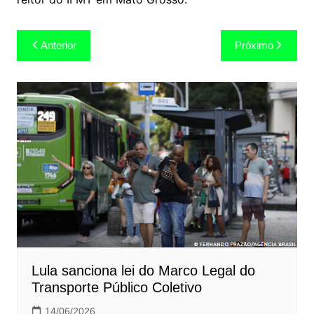
Navegação
Anterior
Próximo
de
Post
Lula sanciona lei do Marco Legal do
Transporte Público Coletivo
14/06/2026