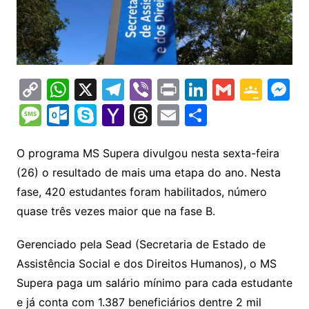
C
W
X
T
Vi
Pr
Li
G
G
M
o
h
el
b
in
n
m
o
e
M
O
S
Y
T
E
S
p
at
e
er
t
k
ai
o
s
e
ut
k
a
hr
m
h
y
s
gr
e
l
gl
s
s
lo
y
h
e
ai
ar
O programa MS Supera divulgou nesta sexta-feira
Li
A
a
dI
e
e
(26) o resultado de mais uma etapa do ano. Nesta
s
o
p
o
a
l
e
fase, 420 estudantes foram habilitados, número
n
p
m
n
Cl
n
a
k.
e
o
d
quase três vezes maior que na fase B.
k
p
a
g
g
c
M
s
s
e
e
o
ai
Gerenciado pela Sead (Secretaria de Estado de
sr
m
l
Assistência Social e dos Direitos Humanos), o MS
o
Supera paga um salário mínimo para cada estudante
e já conta com 1.387 beneficiários dentre 2 mil