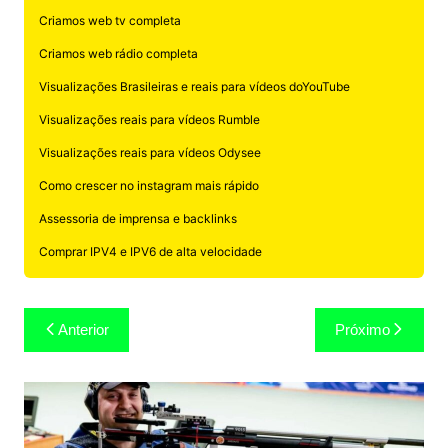
Criamos web tv completa
Criamos web rádio completa
Visualizações Brasileiras e reais para vídeos doYouTube
Visualizações reais para vídeos Rumble
Visualizações reais para vídeos Odysee
Como crescer no instagram mais rápido
Assessoria de imprensa e backlinks
Comprar IPV4 e IPV6 de alta velocidade
Navegação
Anterior
Próximo
de
Post