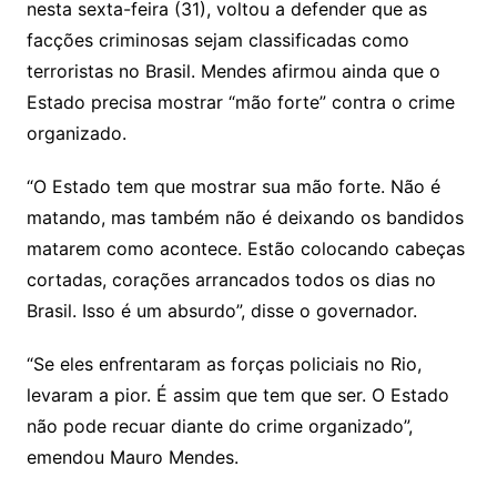
nesta sexta-feira (31), voltou a defender que as
n
p
m
n
Cl
n
a
k.
e
o
d
facções criminosas sejam classificadas como
k
p
a
g
g
c
M
s
terroristas no Brasil. Mendes afirmou ainda que o
s
e
e
o
ai
Estado precisa mostrar “mão forte” contra o crime
sr
m
l
organizado.
o
“O Estado tem que mostrar sua mão forte. Não é
o
matando, mas também não é deixando os bandidos
m
matarem como acontece. Estão colocando cabeças
cortadas, corações arrancados todos os dias no
Brasil. Isso é um absurdo”, disse o governador.
“Se eles enfrentaram as forças policiais no Rio,
levaram a pior. É assim que tem que ser. O Estado
não pode recuar diante do crime organizado”,
emendou Mauro Mendes.