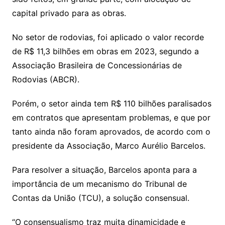
Li
A
a
dI
e
e
s
o
p
o
a
l
e
capital privado para as obras.
n
p
m
n
Cl
n
a
k.
e
o
d
k
p
a
g
g
c
M
s
No setor de rodovias, foi aplicado o valor recorde
s
e
e
o
ai
de R$ 11,3 bilhões em obras em 2023, segundo a
sr
m
l
Associação Brasileira de Concessionárias de
o
Rodovias (ABCR).
o
Porém, o setor ainda tem R$ 110 bilhões paralisados
m
em contratos que apresentam problemas, e que por
tanto ainda não foram aprovados, de acordo com o
presidente da Associação, Marco Aurélio Barcelos.
Para resolver a situação, Barcelos aponta para a
importância de um mecanismo do Tribunal de
Contas da União (TCU), a solução consensual.
“O consensualismo traz muita dinamicidade e