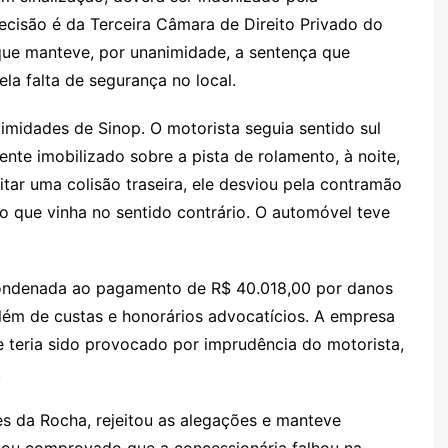
gl
s
s
o
p
o
a
l
e
ecisão é da Terceira Câmara de Direito Privado do
e
e
a
k.
e
o
d
que manteve, por unanimidade, a sentença que
Cl
n
g
c
M
s
la falta de segurança no local.
a
g
e
o
ai
s
er
m
l
midades de Sinop. O motorista seguia sentido sul
e imobilizado sobre a pista de rolamento, à noite,
sr
itar uma colisão traseira, ele desviou pela contramão
o
o que vinha no sentido contrário. O automóvel teve
o
m
 condenada ao pagamento de R$ 40.018,00 por danos
além de custas e honorários advocatícios. A empresa
e teria sido provocado por imprudência do motorista,
.
es da Rocha, rejeitou as alegações e manteve
cou comprovado que a concessionária falhou na