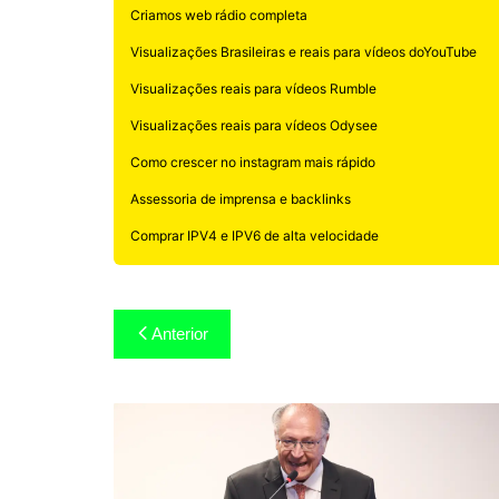
Criamos web rádio completa
Visualizações Brasileiras e reais para vídeos doYouTube
Visualizações reais para vídeos Rumble
Visualizações reais para vídeos Odysee
Como crescer no instagram mais rápido
Assessoria de imprensa e backlinks
Comprar IPV4 e IPV6 de alta velocidade
Navegação
Anterior
de
Post