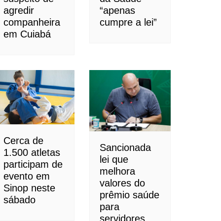
agredir
“apenas
companheira
cumpre a lei”
em Cuiabá
Cerca de
Sancionada
1.500 atletas
lei que
participam de
melhora
evento em
valores do
Sinop neste
prêmio saúde
sábado
para
servidores