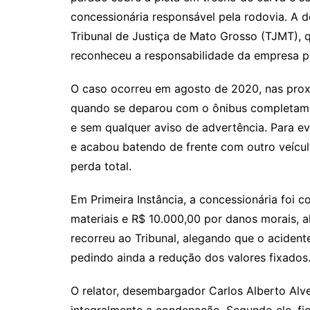
y
s
gr
e
l
concessionária responsável pela rodovia. A d
Li
A
a
dI
Tribunal de Justiça de Mato Grosso (TJMT), 
n
p
m
n
reconheceu a responsabilidade da empresa pe
k
p
O caso ocorreu em agosto de 2020, nas proxi
quando se deparou com o ônibus completament
e sem qualquer aviso de advertência. Para ev
e acabou batendo de frente com outro veícul
perda total.
Em Primeira Instância, a concessionária foi
materiais e R$ 10.000,00 por danos morais, 
recorreu ao Tribunal, alegando que o acident
pedindo ainda a redução dos valores fixados
O relator, desembargador Carlos Alberto Alv
integralmente a condenação. Segundo ele, fi