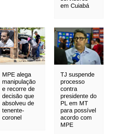
em Cuiabá
MPE alega
TJ suspende
manipulação
processo
e recorre de
contra
decisão que
presidente do
absolveu de
PL em MT
tenente-
para possível
coronel
acordo com
MPE