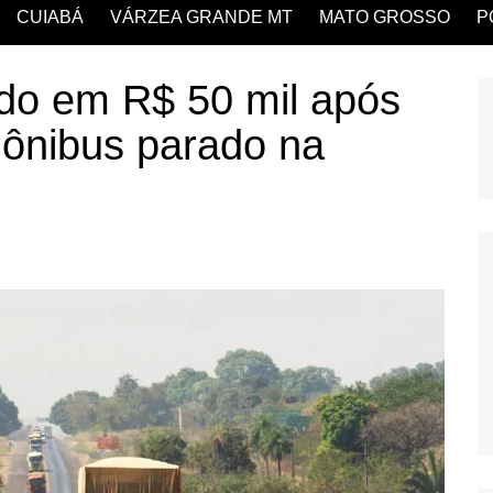
CUIABÁ
VÁRZEA GRANDE MT
MATO GROSSO
P
ado em R$ 50 mil após
 ônibus parado na